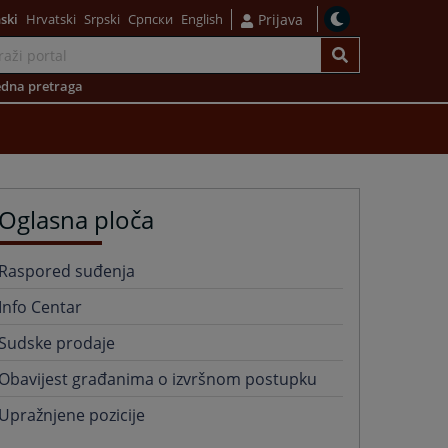
ski
Hrvatski
Srpski
Српски
English
Prijava
dna pretraga
Oglasna ploča
Raspored suđenja
Info Centar
Sudske prodaje
Obavijest građanima o izvršnom postupku
Upražnjene pozicije