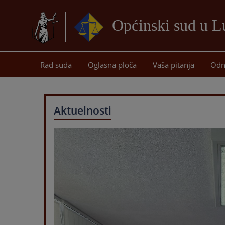
Općinski sud u 
Rad suda
Oglasna ploča
Vaša pitanja
Odn
Aktuelnosti