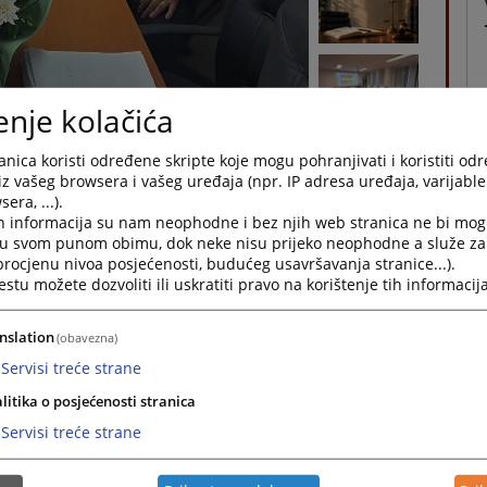
enje kolačića
nica koristi određene skripte koje mogu pohranjivati i koristiti od
iz vašeg browsera i vašeg uređaja (npr. IP adresa uređaja, varijable 
era, ...).
h informacija su nam neophodne i bez njih web stranica ne bi mog
i u svom punom obimu, dok neke nisu prijeko neophodne a služe z
 sa predsjednikom Kantonalnog suda
 procjenu nivoa posjećenosti, budućeg usavršavanja stranice...).
tu možete dozvoliti ili uskratiti pravo na korištenje tih informacija
nslation
(obavezna)
Servisi treće strane
litika o posjećenosti stranica
Saopćenja za javnost
Servisi treće strane