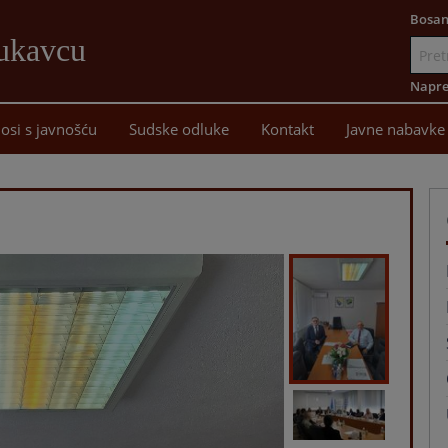
Bosan
Lukavcu
Idi
na
Napre
sadržaj
osi s javnošću
Sudske odluke
Kontakt
Javne nabavke