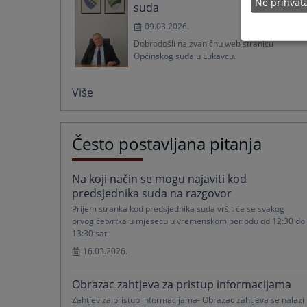
Ne prihva
suda
09.03.2026.
Dobrodošli na zvaničnu web stranicu
Općinskog suda u Lukavcu.
Više
Često postavljana pitanja
Na koji način se mogu najaviti kod
predsjednika suda na razgovor
Prijem stranka kod predsjednika suda vršit će se svakog
prvog četvrtka u mjesecu u vremenskom periodu od 12:30 do
13:30 sati
16.03.2026.
Obrazac zahtjeva za pristup informacijama
Zahtjev za pristup informacijama- Obrazac zahtjeva se nalazi