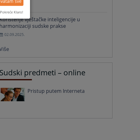
hvatam sve
08.10.2025.
Pokreće Klaro!
Korištenje vještačke inteligencije u
harmonizaciji sudske prakse
02.09.2025.
Više
Sudski predmeti – online
Pristup putem Interneta