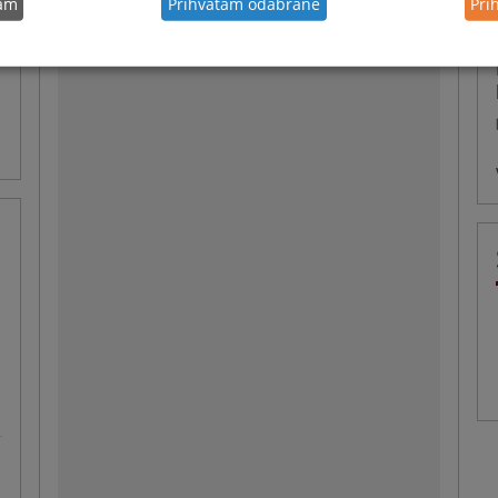
tam
Prihvatam odabrane
Pri