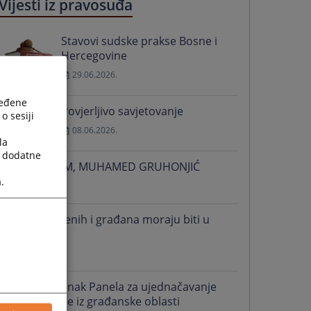
Vijesti iz pravosuđa
Stavovi sudske prakse Bosne i
Hercegovine
29.06.2026.
ređene
Povjerljivo savjetovanje
o sesiji
08.06.2026.
la
a dodatne
IN MEMORIAM, MUHAMED GRUHONJIĆ
.
27.04.2026.
Prava zaposlenih i građana moraju biti u
fokusu
02.12.2025.
Održan sastanak Panela za ujednačavanje
sudske prakse iz građanske oblasti