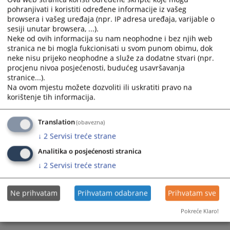
pohranjivati i koristiti određene informacije iz vašeg
calendar
calendar
browsera i vašeg uređaja (npr. IP adresa uređaja, varijable o
and
and
sesiji unutar browsera, ...).
select
select
Neke od ovih informacija su nam neophodne i bez njih web
a
a
stranica ne bi mogla fukcionisati u svom punom obimu, dok
date.
date.
neke nisu prijeko neophodne a služe za dodatne stvari (npr.
Press
Press
procjenu nivoa posjećenosti, budućeg usavršavanja
the
the
stranice...).
Na ovom mjestu možete dozvoliti ili uskratiti pravo na
question
question
korištenje tih informacija.
mark
mark
key
key
to
to
Translation
(obavezna)
get
get
↓
2
Servisi treće strane
the
the
Analitika o posjećenosti stranica
keyboard
keyboard
↓
2
Servisi treće strane
shortcuts
shortcuts
for
for
changing
changing
Ne prihvatam
Prihvatam odabrane
Prihvatam sve
dates.
dates.
Pokreće Klaro!