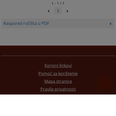
1 - 1 / 1
1
Raspored ročišta u PDF
Korisni linkovi
Pomoć za korištenje
Mapa stranice
Pravila privatnosti