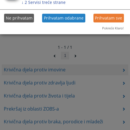
↓
2
Servisi treće strane
Ne prihvatam
Prihvatam odabrane
Prihvatam sve
Pokreće Klaro!
1 - 1 / 1
1
Krivična djela protiv imovine
Krivična djela protiv zdravlja ljudi
Krivična djela protiv života i tijela
Prekršaj iz oblasti ZOBS-a
Krivična djela protiv braka, porodice i mladeži