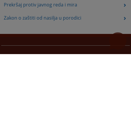
Prekršaj protiv javnog reda i mira
Zakon o zaštiti od nasilja u porodici
Korisni linkovi
Pomoć za korištenje
Mapa stranice
Pravila privatnosti
Redizajn web stranice je finansirala Evropska unija. Za njen sadržaj isključivo je odgovorno
Visoko sudsko i tužilačko vijeće BiH i ona ne odražava nužno stavove Evropske unije.