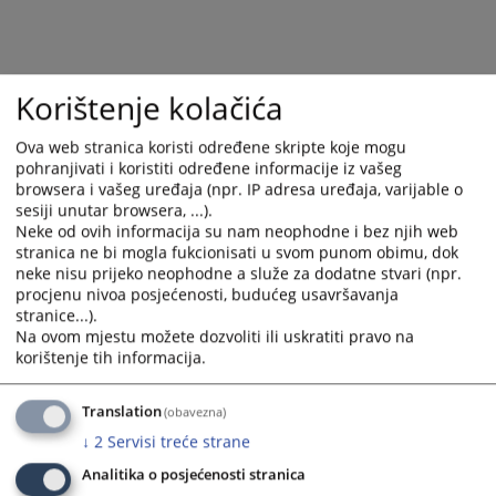
calendar
calendar
and
and
select
select
a
a
Korištenje kolačića
date.
date.
Press
Press
Ova web stranica koristi određene skripte koje mogu
the
the
pohranjivati i koristiti određene informacije iz vašeg
browsera i vašeg uređaja (npr. IP adresa uređaja, varijable o
question
question
sesiji unutar browsera, ...).
mark
mark
Neke od ovih informacija su nam neophodne i bez njih web
key
key
stranica ne bi mogla fukcionisati u svom punom obimu, dok
to
to
neke nisu prijeko neophodne a služe za dodatne stvari (npr.
get
get
procjenu nivoa posjećenosti, budućeg usavršavanja
the
the
stranice...).
Na ovom mjestu možete dozvoliti ili uskratiti pravo na
keyboard
keyboard
korištenje tih informacija.
shortcuts
shortcuts
for
for
changing
changing
Translation
(obavezna)
dates.
dates.
↓
2
Servisi treće strane
Analitika o posjećenosti stranica