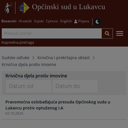
Općinski sud u Lukavcu
Bosanski
Hrvatski
Srpski
Српски
English
Prijava
Napredna pretraga
Sudske odluke
Krivična i prekršajna oblast
Krivična djela protiv imovine
Krivična djela protiv imovine
Navigate
Navigate
Pravomoćna oslobađajuća presuda Općinskog suda u
forward
forward
Lukavcu protiv optuženog I.A
to
to
02.10.2024.
interact
interact
with
with
the
the