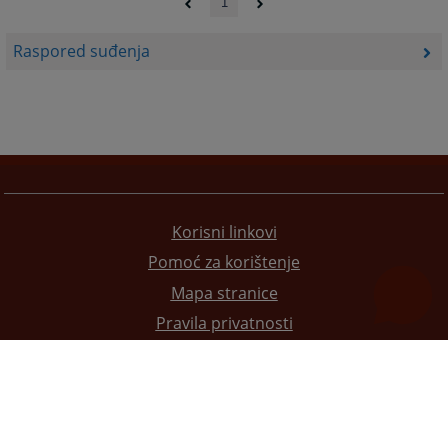
1
Raspored suđenja
Korisni linkovi
Pomoć za korištenje
Mapa stranice
Pravila privatnosti
Redizajn web stranice je finansirala Evropska unija. Za njen sadržaj isključivo je odgovorno
Visoko sudsko i tužilačko vijeće BiH i ona ne odražava nužno stavove Evropske unije.