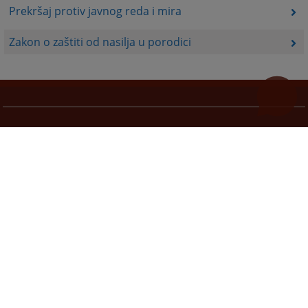
Prekršaj protiv javnog reda i mira
Zakon o zaštiti od nasilja u porodici
Korisni linkovi
Pomoć za korištenje
Mapa stranice
Pravila privatnosti
Redizajn web stranice je finansirala Evropska unija. Za njen sadržaj isključivo je odgovorno
Visoko sudsko i tužilačko vijeće BiH i ona ne odražava nužno stavove Evropske unije.