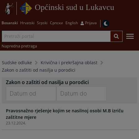
Općinski sud u Lukavcu
Bosanski
Hrvatski
Srpski
Српски
English
Prijava
Napredna pretraga
Sudske odluke
Krivična i prekršajna oblast
Zakon o zaštiti od nasilja u porodici
Zakon o zaštiti od nasilja u porodici
Navigate
Navigate
Pravosnažno rješenje kojim se nasilnoj osobi M.B izriču
forward
forward
zaštitne mjere
to
to
23.12.2024.
interact
interact
with
with
the
the