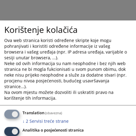
calendar
calendar
and
and
select
select
a
a
Korištenje kolačića
date.
date.
Press
Press
Ova web stranica koristi određene skripte koje mogu
the
the
pohranjivati i koristiti određene informacije iz vašeg
browsera i vašeg uređaja (npr. IP adresa uređaja, varijable o
question
question
sesiji unutar browsera, ...).
mark
mark
Neke od ovih informacija su nam neophodne i bez njih web
key
key
stranica ne bi mogla fukcionisati u svom punom obimu, dok
to
to
neke nisu prijeko neophodne a služe za dodatne stvari (npr.
get
get
procjenu nivoa posjećenosti, budućeg usavršavanja
the
the
stranice...).
Na ovom mjestu možete dozvoliti ili uskratiti pravo na
keyboard
keyboard
korištenje tih informacija.
shortcuts
shortcuts
for
for
changing
changing
Translation
(obavezna)
dates.
dates.
↓
2
Servisi treće strane
Analitika o posjećenosti stranica