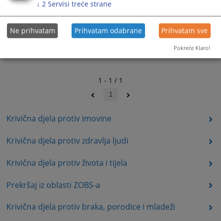
↓
2
Servisi treće strane
Ne prihvatam
Prihvatam odabrane
Prihvatam sve
Pokreće Klaro!
1 - 1 / 1
1
Krivična djela protiv imovine
Krivična djela protiv zdravlja ljudi
Krivična djela protiv života i tijela
Prekršaj iz oblasti ZOBS-a
Krivična djela protiv braka, porodice i mladeži