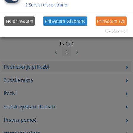
↓
2
Servisi treće strane
Ne prihvatam
Prihvatam odabrane
Prihvatam sve
Pokreće Klaro!
1 - 1 / 1
1
Podnošenje pritužbi
Sudske takse
Pozivi
Sudski vještaci i tumači
Pravna pomoć