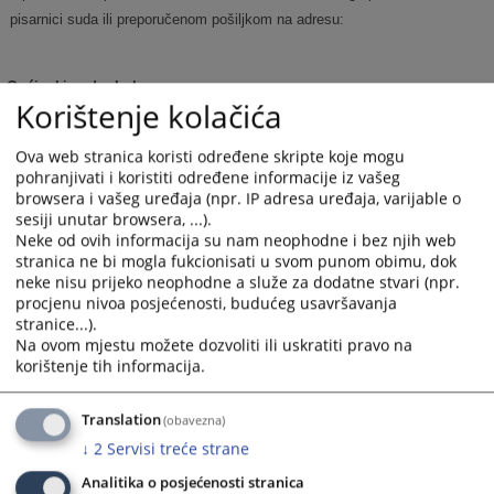
pisarnici suda ili preporučenom pošiljkom na adresu:
Općinski sud u Lukavcu
Korištenje kolačića
Skendera Kulenovića bb
75300 Lukavac
Ova web stranica koristi određene skripte koje mogu
pohranjivati i koristiti određene informacije iz vašeg
2814
PREGLEDA
browsera i vašeg uređaja (npr. IP adresa uređaja, varijable o
sesiji unutar browsera, ...).
Neke od ovih informacija su nam neophodne i bez njih web
stranica ne bi mogla fukcionisati u svom punom obimu, dok
neke nisu prijeko neophodne a služe za dodatne stvari (npr.
procjenu nivoa posjećenosti, budućeg usavršavanja
stranice...).
Na ovom mjestu možete dozvoliti ili uskratiti pravo na
korištenje tih informacija.
Translation
(obavezna)
↓
2
Servisi treće strane
Analitika o posjećenosti stranica