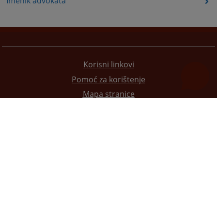
Imenik advokata
Korisni linkovi
Pomoć za korištenje
Mapa stranice
Pravila privatnosti
Redizajn web stranice je finansirala Evropska unija. Za njen sadržaj isključivo je odgovorno
Visoko sudsko i tužilačko vijeće BiH i ona ne odražava nužno stavove Evropske unije.