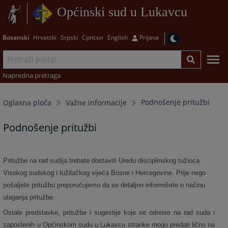
Općinski sud u Lukavcu
Bosanski
Hrvatski
Srpski
Српски
English
Prijava
Napredna pretraga
Podnošenje pritužbi
Oglasna ploča
Važne informacije
Podnošenje pritužbi
Pritužbe na rad sudija trebate dostaviti Uredu disciplinskog tužioca
Visokog sudskog i tužilačkog vijeća Bosne i Hercegovine. Prije nego
pošaljete pritužbu preporučujemo da se detaljno informišete o načinu
ulaganja pritužbe.
Ostale predstavke, pritužbe i sugestije koje se odnose na rad suda i
zaposlenih u Općinskom sudu u Lukavcu stranke mogu predati lično na