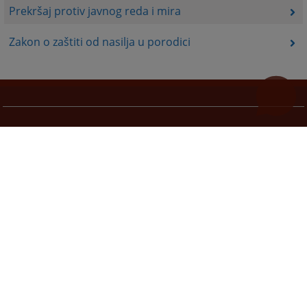
Prekršaj protiv javnog reda i mira
Zakon o zaštiti od nasilja u porodici
Korisni linkovi
Pomoć za korištenje
Mapa stranice
Pravila privatnosti
Redizajn web stranice je finansirala Evropska unija. Za njen sadržaj isključivo je odgovorno
Visoko sudsko i tužilačko vijeće BiH i ona ne odražava nužno stavove Evropske unije.