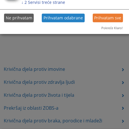
↓
2
Servisi treće strane
Ne prihvatam
Prihvatam odabrane
Prihvatam sve
Pokreće Klaro!
Krivična djela protiv imovine
Krivična djela protiv zdravlja ljudi
Krivična djela protiv života i tijela
Prekršaj iz oblasti ZOBS-a
Krivična djela protiv braka, porodice i mladeži