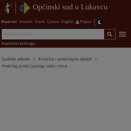
Općinski sud u Lukavcu
Bosanski
Hrvatski
Srpski
Српски
English
Prijava
Napredna pretraga
Sudske odluke
Krivična i prekršajna oblast
Prekršaj protiv javnog reda i mira