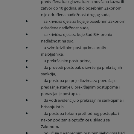
predviđena kao glavna kazna novčana kazna ili
zatvor do 10 godina, ako posebnim Zakonom
nije određena nadležnost drugog suda,
za krivična djela za koja je posebnim Zakonom
određena nadležnost suda,
za krivična djela za koje Sud BiH prenio
nadležnost na sud,
u svim krivičnim postupcima protiv
maloljetnika,
u prekršajnim postupcima,
da provodi postupak o izvršenju prekršajnih
sankcija,
da postupa po prijedlozima za povraćaj u
pređašnje stanje u prekršajnim postupcima i
ponavljanje postupka,
da vodi evidenciju o prekršajnim sankcijama i
brisanju istih,
da postupa tokom prethodnog postupka i
nakon podizanja optužnice u skladu sa
Zakonom,
odlučuje o vanrednim pravnim lijekovima kad