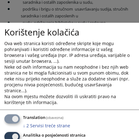
saradnika i ostalih zaposlenika u sudu,
podršku i brigu o stručnom usavršavanju sudija, stručnih
saradnika i ostalih zaposlenih u
sudu, održavanje biblioteke u sudu i redovno
Korištenje kolačića
popunjavanje aktuelnom stručnom
literaturom,
vođenje personaln
og dosijea
dokumentacije
uposlenika
,
Ova web stranica koristi određene skripte koje mogu
pohranjivati i koristiti određene informacije iz vašeg
poslovi finansijskog i materijalnog poslovanja suda,
browsera i vašeg uređaja (npr. IP adresa uređaja, varijable o
poslove sudskih pologa (depozita),
sesiji unutar browsera, ...).
obavljanje poslova iz radnih odnosa,
Neke od ovih informacija su nam neophodne i bez njih web
obavljanje poslova javnih nabavki,
stranica ne bi mogla fukcionisati u svom punom obimu, dok
staranje da se poslovi u sudu vrše uredno i na vrijeme,
neke nisu prijeko neophodne a služe za dodatne stvari (npr.
organizovanje stručnog obrazovanja i usavršavanja sudija,
procjenu nivoa posjećenosti, budućeg usavršavanja
stranice...).
stručnih saradnika i zaposlenika,
Na ovom mjestu možete dozvoliti ili uskratiti pravo na
poslovi u vezi sa stalnim sudskim tumačima i vještacima,
korištenje tih informacija.
poslovi u vezi sa pritužbama na rad sudija, stručnih
saradnika i zaposlenika,
Translation
(obavezna)
ostali poslovi određeni Zakonom i drugim propisima.
↓
2
Servisi treće strane
 Poslovi
Odsjeka -
Pisarnica:
Analitika o posjećenosti stranica
Djelokrug rada, odnosno poslova Odsjeka-Pisarnica obuhvataju: