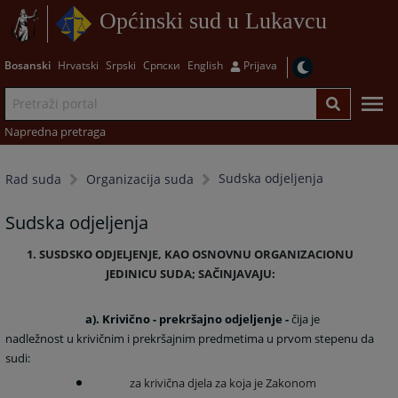
Općinski sud u Lukavcu
Bosanski
Hrvatski
Srpski
Српски
English
Prijava
Napredna pretraga
Sudska odjeljenja
Rad suda
Organizacija suda
Sudska odjeljenja
1. SUSDSKO ODJELJENJE
, KAO OSNOVNU ORGANIZACIONU
JEDINICU SUDA; SAČINJAVAJU:
a).
Krivično - prekršajno odjeljenje
-
čija je
nadležnost u krivičnim i prekršajnim predmetima u prvom stepenu da
sudi:
za krivična djela za koja je Zakonom