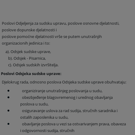
Poslovi Odjeljenja za sudsku upravu, poslove osnovne djelatnosti,
poslove dopunske djelatnosti i
poslove pomoćne djelatnosti vrše se putem unutrašnjih
organizacionih jedinica i to:
a).
Odsjek sudske uprave
,
b).
Odsjek - Pisarnica
,
c). Odsjek sudskih izvršitelja.
slovi Odsjeka sudske uprave:
Djelokrug rada, odnosno poslova Odsjeka sudske uprave obuhvataju:
organiziranje unutrašnjeg poslovanja u sudu,
obezbjeđenje blagovremenog i urednog obavljanja
poslova u sudu,
osiguravanje uslova za rad sudija, stručnih saradnika i
ostalih zaposlenika u sudu,
obavljanje poslova u vezi sa ostvarivanjem prava, obaveza
i odgovornosti sudija, stručnih