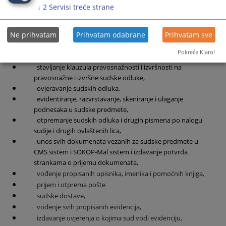
↓
2
Servisi treće strane
registraciju i skeniranje u Sistem za automatsko
upravljanje predmetima u sudovima (u daljem tekstu: CMS-
u),
Ne prihvatam
Prihvatam odabrane
Prihvatam sve
evidentiranje, razvrstavanje, skeniranje i ulaganje
Pokreće Klaro!
dostavnica u sudske predmete,
stavljanje klauzula pravosnažnosti i izvršnosti na
pravosnažne i izvršne sudske odluke,
ovjeravanje sudskih odluka,
evidentiranje, razvrstavanje, skeniranje i ulaganje
podnesaka u sudske predmete,
otpremanje sudskih odluka i drugih pismena po nalogu
sudije i drugih ovlaštenih lica,
unos svih dokumenata vezanih za sudske predmete u
CMS sistem i SOKOP-Mal sistem i izdavanje potvrda
strankama o prijemu dokumenata,
vođenje propisanih upisnika, imenika i pomoćnih knjiga,
prijem i otprema pošte
sudske dostave,
vođenje svih propisanih evidencija,
izdavanje uvjerenja o kojima sud vodi evidenciju,