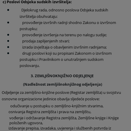
c) Poslovi Odsjeka sudskih izvršitelja:
Djelokrug rada, odnosno poslova Odsjeka sudskih
izvršitelja obuhvataju:
provođenje izvršnih radnji shodno Zakonu o izvršnom
postupku;
provođenje izvršenja na terenu po nalogu sudije;
prodaja zaplijenjenih stvari;
izrada izvještaja o obavljenim izvršnim radnjama;
drugi poslovi koji su propisani Zakonom o izvršnom
postupku i Pravilnikom o unutrašnjem sudskom
poslovanju.
3. Z
EMLJIŠNOKNJIŽNO ODJELJENJE
(Nadležnost zemljišnoknjižnog odjeljenja)
Odjeljenje za zemljišno-knjižne poslove (Registar zemljišta) u svojstvu
osnovne organizacione jedinice obavlja sljedeće poslove:
odučivanje u postupku o zemljišno-knjižnim stvarima,
osnivanja Registra zemljišta i prava na zemljištu,
vođenje i održavanje Registra zemljišta, Zemljišne knjige i Knjige
položenih ugovora,
izdavanje prepisa, izvadaka, uvjerenja i službenih potvrda iz