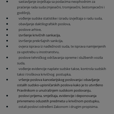
sastavljanje izvještaja sa podacima neophodnim za
praćenje rada suda (mjesečni, tromjesečni, šestomjecečni i
godišnji),
vođenje sudske statistike i izradu izvještaja o radu suda,
obavljanje daktilografskih poslova,
poslove arhive,
izvršenje krivičnih sankacija,
izvršenje prekršajnih sankcija,
ovjera isprava iz nadležnosti suda, te isprava namijenjenih
za upotrebu u inostranstvu,
poslove tehničkog održavanja opreme
i
službenih vozila
suda,
vođenje evidencije naplate sudske takse, kontrola sudskih
taksi i troškova krivičnog postupka,
vršenje poslova kancelarijskog poslovanja i obavljanje
ostalih sudsko-upisničarskih poslova kako je to utvrđeno
Pravilnikom o unutrašnjem sudskom poslovanju,
poslovi prijema, smještaja, evidencije i deponovanja
privremeno oduzetih predmeta u krivičnom postupku,
ostali poslovi određeni Zakonom i drugim propisima.