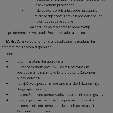
je to Zakonom predviđeno,
da odlučuje o brisanju osude i prestanku
mjera bezbjednosti i pravnih posledica osude
na osnovu sudske odluke,
·
da postupa po molbama za pomilovanje u
predmetima iz svoje nadležnosti u skladu sa Zakonom.
b).
Građansko odjeljenje
-
čija je nadležnost u građanskim
predmetima u prvom stepenu da
sudi:
u svim građanskim sporovima,
u vanparničnom postupku, osim u ostavinskim
postupcima na način kako je to propisano Zakonom
o nas
lj
eđivanju
,
da rješava u posebnim postupcima, ako Zakonom nije
drugačije odlučeno,
da pruža pravnu pomoć sudovima u Bosni i Hercegovini,
da vrši poslove međunarodne pravne pomoći, ako
Zakonom nije određeno da neke od tih poslova vrši
Kantonalni sud u Tuzli.