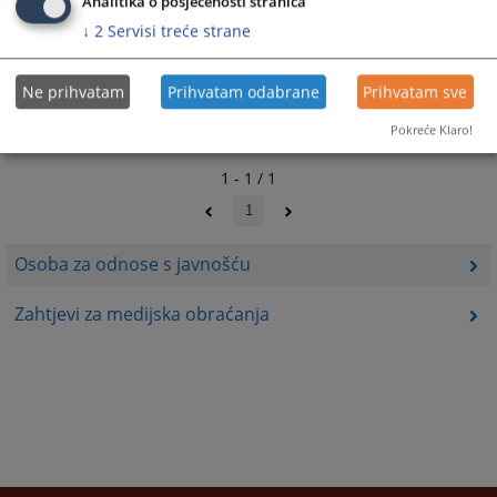
Analitika o posjećenosti stranica
↓
2
Servisi treće strane
Ne prihvatam
Prihvatam odabrane
Prihvatam sve
Pokreće Klaro!
1 - 1 / 1
1
Osoba za odnose s javnošću
Zahtjevi za medijska obraćanja