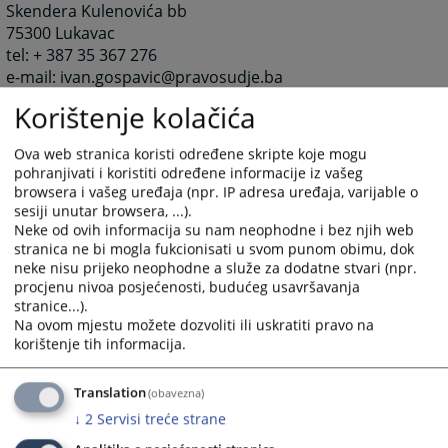
Skendera Kulenovića bb
75300 Lukavac
tel: + 387 35 367 276
e-mail: ivan.gospavic@pravosudje.ba
e-mail: opsud-lukavac@pravosudje.ba
Korištenje kolačića
Ova web stranica koristi određene skripte koje mogu
pohranjivati i koristiti određene informacije iz vašeg
browsera i vašeg uređaja (npr. IP adresa uređaja, varijable o
sesiji unutar browsera, ...).
Neke od ovih informacija su nam neophodne i bez njih web
2623
PREGLEDA
stranica ne bi mogla fukcionisati u svom punom obimu, dok
neke nisu prijeko neophodne a služe za dodatne stvari (npr.
procjenu nivoa posjećenosti, budućeg usavršavanja
stranice...).
Na ovom mjestu možete dozvoliti ili uskratiti pravo na
korištenje tih informacija.
Prateći dokumenti
Translation
(obavezna)
Zahtjev za pristup informacijama (1)
↓
2
Servisi treće strane