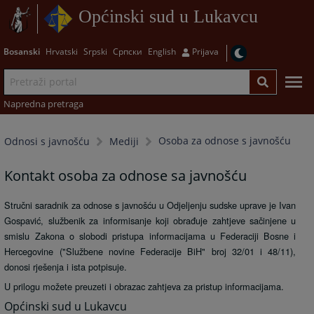
Općinski sud u Lukavcu
Bosanski
Hrvatski
Srpski
Српски
English
Prijava
Napredna pretraga
Osoba za odnose s javnošću
Odnosi s javnošću
Mediji
Kontakt osoba za odnose sa javnošću
Stručni saradnik za odnose s javnošću u Odjeljenju sudske uprave je
Ivan
Gospavić,
službenik za informisanje koji obrađuje zahtjeve sačinjene u
smislu Zakona o slobodi pristupa informacijama u Federaciji Bosne i
Hercegovine ("Službene novine Federacije BiH" broj 32/01 i 48/11),
donosi rješenja i ista potpisuje.
U prilogu možete preuzeti i obrazac zahtjeva za pristup informacijama.
Općinski sud u Lukavcu