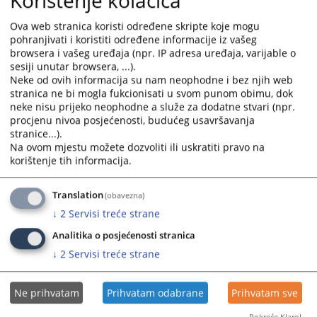
Korištenje kolačića
Izvještaj o provedenom postupku nabavke
and
and
30.07.2025.
Ova web stranica koristi određene skripte koje mogu
select
select
pohranjivati i koristiti određene informacije iz vašeg
a
a
browsera i vašeg uređaja (npr. IP adresa uređaja, varijable o
Izvještaj o provedenom postupku nabavke
date.
date.
sesiji unutar browsera, ...).
30.07.2025.
Press
Press
Neke od ovih informacija su nam neophodne i bez njih web
the
the
stranica ne bi mogla fukcionisati u svom punom obimu, dok
Izvještaj o provedenom postupku nabavke
question
question
neke nisu prijeko neophodne a služe za dodatne stvari (npr.
30.07.2025.
procjenu nivoa posjećenosti, budućeg usavršavanja
mark
mark
stranice...).
key
key
Na ovom mjestu možete dozvoliti ili uskratiti pravo na
Izvještaj o provedenom postupku nabavke
to
to
korištenje tih informacija.
30.07.2025.
get
get
the
the
Translation
Izvještaj o provedenom postupku nabavke
(obavezna)
keyboard
keyboard
20.12.2024.
↓
2
Servisi treće strane
shortcuts
shortcuts
for
for
Analitika o posjećenosti stranica
changing
changing
↓
2
Servisi treće strane
dates.
dates.
Ne prihvatam
Prihvatam odabrane
Prihvatam sve