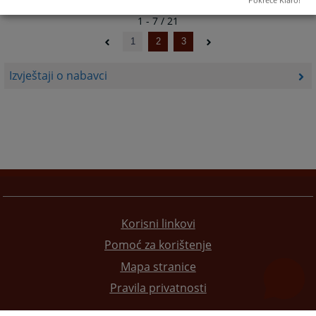
Pokreće Klaro!
1 - 7 / 21
1
2
3
Izvještaji o nabavci
Korisni linkovi
Pomoć za korištenje
Mapa stranice
Pravila privatnosti