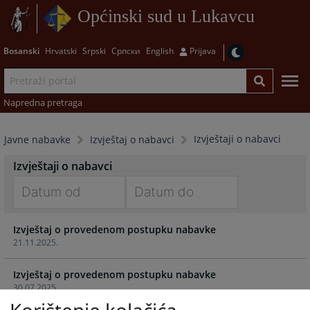
Općinski sud u Lukavcu
Bosanski
Hrvatski
Srpski
Српски
English
Prijava
Napredna pretraga
Izvještaji o nabavci
Javne nabavke
Izvještaj o nabavci
Izvještaji o nabavci
Navigate
Navigate
Izvještaj o provedenom postupku nabavke
forward
forward
21.11.2025.
to
to
interact
interact
Izvještaj o provedenom postupku nabavke
with
with
30.07.2025.
the
the
calendar
calendar