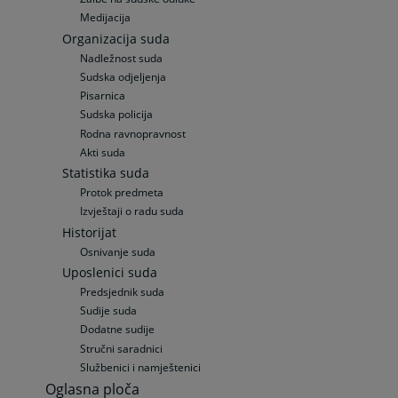
Medijacija
Organizacija suda
Nadležnost suda
Sudska odjeljenja
Pisarnica
Sudska policija
Rodna ravnopravnost
Akti suda
Statistika suda
Protok predmeta
Izvještaji o radu suda
Historijat
Osnivanje suda
Uposlenici suda
Predsjednik suda
Sudije suda
Dodatne sudije
Stručni saradnici
Službenici i namještenici
Oglasna ploča