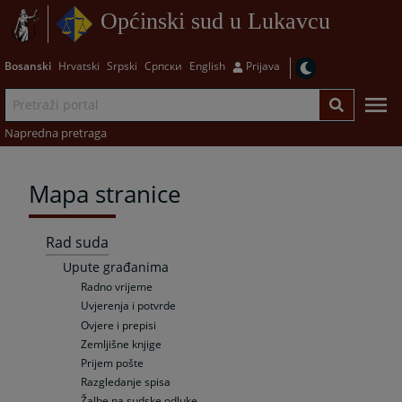
Općinski sud u Lukavcu
Bosanski
Hrvatski
Srpski
Српски
English
Prijava
Napredna pretraga
Mapa stranice
Rad suda
Upute građanima
Radno vrijeme
Uvjerenja i potvrde
Ovjere i prepisi
Zemljišne knjige
Prijem pošte
Razgledanje spisa
Žalbe na sudske odluke