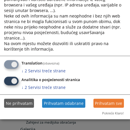
Obavijest građanima o izvršnom postupku
browsera i vašeg uređaja (npr. IP adresa uređaja, varijable o
Vaša pitanja
sesiji unutar browsera, ...).
Neke od ovih informacija su nam neophodne i bez njih web
Često postavljana pitanja
stranica ne bi mogla fukcionisati u svom punom obimu, dok
Često postavljana pitanja
neke nisu prijeko neophodne a služe za dodatne stvari (npr.
Specifična pitanja
procjenu nivoa posjećenosti, budućeg usavršavanja
Zemljišno-knjižni izvadak
stranice...).
Na ovom mjestu možete dozvoliti ili uskratiti pravo na
Odnosi s javnošću
korištenje tih informacija.
Vijesti
Aktuelnosti
Translation
(obavezna)
Saopćenja za javnost
↓
2
Servisi treće strane
E-SUD mobilna aplikacija - korisnička uputstva
Publikacije
Analitika o posjećenosti stranica
Promotivni materijali
↓
2
Servisi treće strane
Brošure
Zakon o slobodi pristupa informacijama
Ne prihvatam
Prihvatam odabrane
Prihvatam sve
Ostale publikacije
Mediji
Pokreće Klaro!
Osoba za odnose s javnošću
Zahtjevi za medijska obraćanja
Galerija