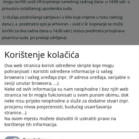
mogu izvršiti uvid i/ili kopiranje narednog radnog dana u 14:00 sati u
prisustvu ovlaštenog uposlenika suda.
U slučaju podnošenja zahtjeva ( u bilo koje vrijeme u toku radnog
dana ), a predmetni spis je arhiviran – uvid i/ ili kopiranje se može
izvršiti za dva radna dana u 14,00 sati ( status predmeta provjerava
pisarnica suda pri predaji zahtjeva).
Ovakvim postupanjem cilj nam je da doprinesemo efikasnijem radu
Korištenje kolačića
suda.
Ova web stranica koristi određene skripte koje mogu
1615
PREGLEDA
pohranjivati i koristiti određene informacije iz vašeg
browsera i vašeg uređaja (npr. IP adresa uređaja, varijable o
sesiji unutar browsera, ...).
Neke od ovih informacija su nam neophodne i bez njih web
stranica ne bi mogla fukcionisati u svom punom obimu, dok
neke nisu prijeko neophodne a služe za dodatne stvari (npr.
procjenu nivoa posjećenosti, budućeg usavršavanja
stranice...).
Na ovom mjestu možete dozvoliti ili uskratiti pravo na
korištenje tih informacija.