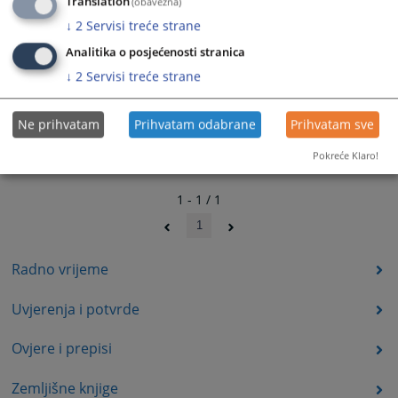
Translation
(obavezna)
↓
2
Servisi treće strane
Analitika o posjećenosti stranica
↓
2
Servisi treće strane
Ne prihvatam
Prihvatam odabrane
Prihvatam sve
Pokreće Klaro!
1 - 1 / 1
1
Radno vrijeme
Uvjerenja i potvrde
Ovjere i prepisi
Zemljišne knjige