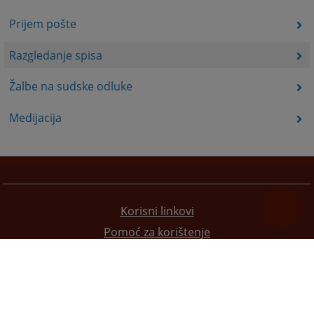
Prijem pošte
Razgledanje spisa
Žalbe na sudske odluke
Medijacija
Korisni linkovi
Pomoć za korištenje
Mapa stranice
Pravila privatnosti