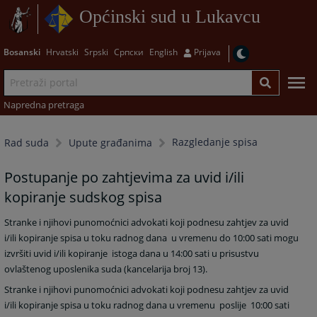
Općinski sud u Lukavcu
Bosanski
Hrvatski
Srpski
Српски
English
Prijava
Napredna pretraga
Razgledanje spisa
Rad suda
Upute građanima
Postupanje po zahtjevima za uvid i/ili
kopiranje sudskog spisa
Stranke i njihovi punomoćnici advokati koji podnesu zahtjev za uvid
i/ili kopiranje spisa u toku radnog dana u vremenu do 10:00 sati mogu
izvršiti uvid i/ili kopiranje istoga dana u 14:00 sati u prisustvu
ovlaštenog uposlenika suda (kancelarija broj 13).
Stranke i njihovi punomoćnici advokati koji podnesu zahtjev za uvid
i/ili kopiranje spisa u toku radnog dana u vremenu poslije 10:00 sati