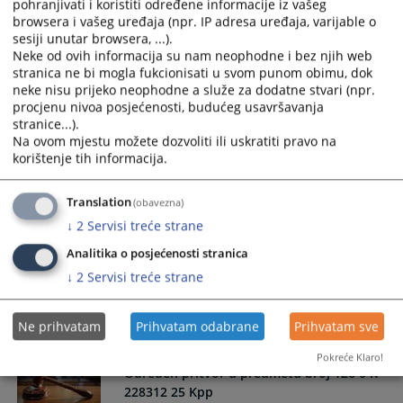
pohranjivati i koristiti određene informacije iz vašeg
228696 25 Kpp
browsera i vašeg uređaja (npr. IP adresa uređaja, varijable o
sesiji unutar browsera, ...).
Neke od ovih informacija su nam neophodne i bez njih web
.
stranica ne bi mogla fukcionisati u svom punom obimu, dok
09.12.2025.
neke nisu prijeko neophodne a služe za dodatne stvari (npr.
procjenu nivoa posjećenosti, budućeg usavršavanja
stranice...).
Određen pritvor u predmetu broj 126 0 K
Na ovom mjestu možete dozvoliti ili uskratiti pravo na
228446 25 Kpp 2
korištenje tih informacija.
Općinski sud u Lukavcu je dana 21.11.2025.godine u
Translation
(obavezna)
predmetu broj 126 0 K 227042 25 Kpp donio rješenje i
↓
2
Servisi treće strane
odredio mjeru pritvora prema osumnjičenom E.K zbog
Analitika o posjećenosti stranica
postojanja osnovane da je počinio krivično djelo
"Neovlaštena prozivodnja i stavljanje u promet opojnih
↓
2
Servisi treće strane
droga" iz čl.238. stav 1. KZFBiH.
21.11.2025.
Ne prihvatam
Prihvatam odabrane
Prihvatam sve
Pokreće Klaro!
Određen pritvor u predmetu broj 126 0 K
228312 25 Kpp