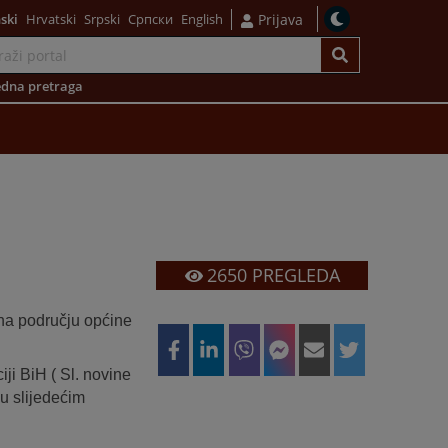
ski
Hrvatski
Srpski
Српски
English
Prijava
dna pretraga
2650
PREGLEDA
na području općine
i BiH ( Sl. novine
 u slijedećim