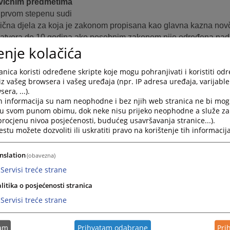
ivičnim predmetima
 prvom stepenu sudi
ivična djela za koja je zakonom propisana kao glavna kazna nov
atvora do 10 godina ako posebnim zakonom nije određena nad
enje kolačića
ivična djela za koja je posebnim zakonom propisana nadležnost
nica koristi određene skripte koje mogu pohranjivati i koristiti od
ivična djela za koja je sud Bosne i Hercegovine prenio nadležnos
iz vašeg browsera i vašeg uređaja (npr. IP adresa uređaja, varijable 
nski sud i
era, ...).
m krivičnim postupcima protiv maloljetnika.
h informacija su nam neophodne i bez njih web stranica ne bi mog
ostupa u toku istrage i nakon podizanja optužnice u skladu sa 
i u svom punom obimu, dok neke nisu prijeko neophodne a služe z
 procjenu nivoa posjećenosti, budućeg usavršavanja stranice...).
dlučuje o brisanju osude i prestanku mjera bezbjednosti i pravni
tu možete dozvoliti ili uskratiti pravo na korištenje tih informacija
rađanskim predmetima da u prvom stepenu sudi
nslation
(obavezna)
im građanskim sporovima i
Servisi treće strane
nparničnom postupku.
litika o posjećenosti stranica
rekršajnim predmetima da u prvom stepenu sudi:
Servisi treće strane
im prekršajnim predmetima i
čuje o zahtjevima za ponavljanje prekršajnog postupka
tam
Prihvatam odabrane
Pri