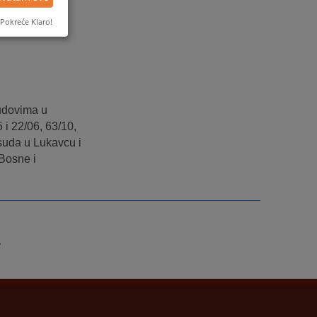
Pokreće Klaro!
sudovima u
 i 22/06, 63/10,
 suda u Lukavcu i
Bosne i