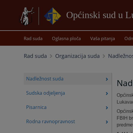
Općinski sud u 
Rad suda
Oglasna ploča
Vaša pitanja
Odn
Nadležno
Rad suda
Organizacija suda
Nadležnost suda
Nad
Sudska odjeljenja
Općinsk
Lukava
Pisarnica
Općinsk
FBIH br
Rodna ravnopravnost
predme