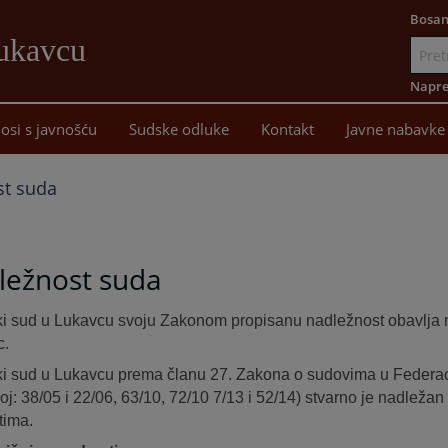
Bosan
Lukavcu
Idi
na
Napre
sadržaj
osi s javnošću
Sudske odluke
Kontakt
Javne nabavke
st suda
ležnost suda
i sud u Lukavcu svoju Zakonom propisanu nadležnost obavlja 
c.
i sud u Lukavcu prema članu 27. Zakona o sudovima u Federacij
oj: 38/05 i 22/06, 63/10, 72/10 7/13 i 52/14) stvarno je nadležan
tima.