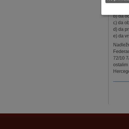
4. U d
a) da s
b) da o
c) da o
d) da p
e) da v
Nadležn
Federac
72/10 7
ostalim
Herceg