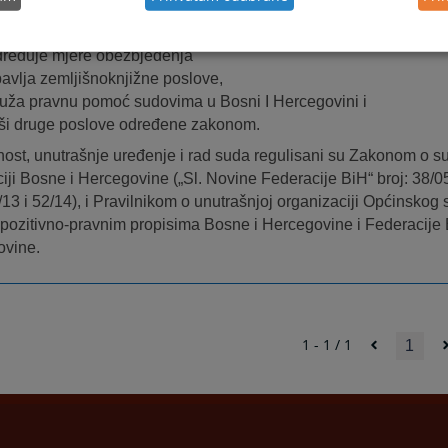
rugim predmetima
provodi izvršni postupak,
dređuje mjere obezbjeđenja
bavlja zemljišnoknjižne poslove,
ruža pravnu pomoć sudovima u Bosni I Hercegovini i
rši druge poslove određene zakonom.
ost, unutrašnje uređenje i rad suda regulisani su Zakonom o 
iji Bosne i Hercegovine („Sl. Novine Federacije BiH“ broj: 38/05
/13 i 52/14), i Pravilnikom o unutrašnjoj organizaciji Općinskog
 pozitivno-pravnim propisima Bosne i Hercegovine i Federacije 
ovine.
1 - 1 / 1
1