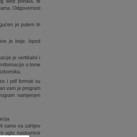
g web portala, te
nicama. Odgovornost
gućen je putem tri
sive je boje. Ispod
cije je vertikalni i
 informacijo o tome
izbornika.
oc i pdf formati su
eban vam je program
i program namjenjen
cija.
ti samo na zahtjev
om uglu naslovnice