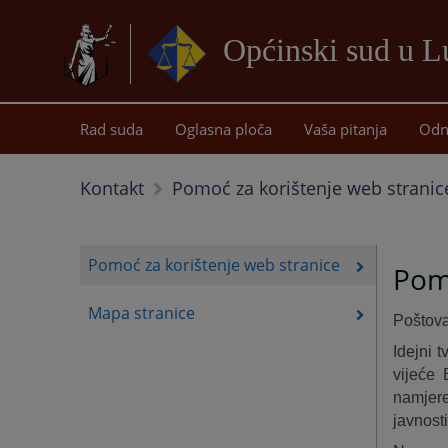
Općinski sud u 
Rad suda
Oglasna ploča
Vaša pitanja
Odn
Kontakt
Pomoć za korištenje web stranic
Pomoć za korištenje web stranice
Pomo
Mapa stranice
Poštova
Idejni 
vijeće 
namjere
javnosti