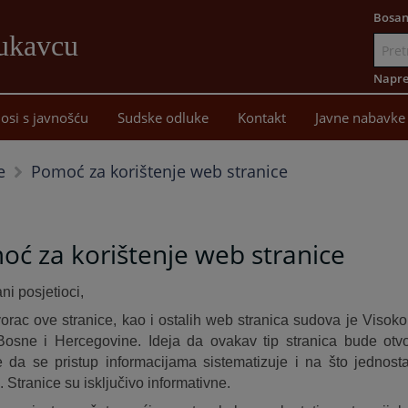
Bosan
Lukavcu
Idi
na
Napre
sadržaj
osi s javnošću
Sudske odluke
Kontakt
Javne nabavke
Pomoć za korištenje web stranice
e
ć za korištenje web stranice
ni posjetioci,
tvorac ove stranice, kao i ostalih web stranica sudova je Visoko
Bosne i Hercegovine. Ideja da ovakav tip stranica bude otv
 da se pristup informacijama sistematizuje i na što jednostav
. Stranice su isključivo informativne.