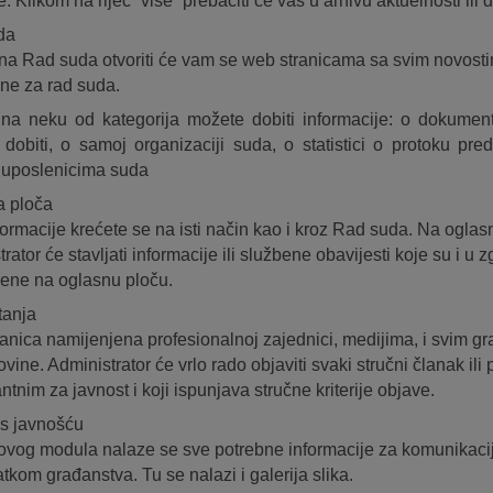
. Klikom na riječ “više” prebaciti će vas u arhivu aktuelnosti ili 
da
na Rad suda otvoriti će vam se web stranicama sa svim novosti
ne za rad suda.
na neku od kategorija možete dobiti informacije: o dokume
dobiti, o samoj organizaciji suda, o statistici o protoku pre
 uposlenicima suda
a ploča
formacije krećete se na isti način kao i kroz Rad suda. Na oglas
rator će stavljati informacije ili službene obavijesti koje su i u 
jene na oglasnu ploču.
tanja
anica namijenjena profesionalnoj zajednici, medijima, i svim g
ine. Administrator će vrlo rado objaviti svaki stručni članak ili 
ntnim za javnost i koji ispunjava stručne kriterije objave.
s javnošću
ovog modula nalaze se sve potrebne informacije za komunikacij
atkom građanstva. Tu se nalazi i galerija slika.