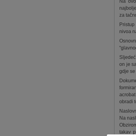
Na ovom
najbolj
za tačn
Pristup
nivoa na
Osnovni
“glavno
Sljedeći
on je s
gdje se
Dokumen
formira
acrobat
obradi 
Naslov
Na nasl
Obzirom
takav p