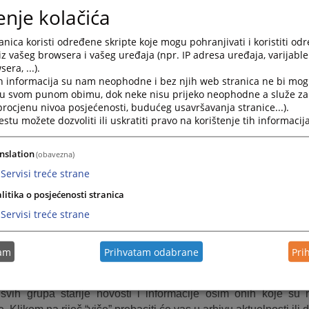
otvarate mogućnost logiranja odnosno prijave za dodjeljivanje 
enje kolačića
nica koristi određene skripte koje mogu pohranjivati i koristiti od
nica” se sastoji od šest grupa informacija. Raspoređene su
iz vašeg browsera i vašeg uređaja (npr. IP adresa uređaja, varijable 
era, ...).
ktuelnosti obuhvata najaktuelnije informacije vezane za svak
h informacija su nam neophodne i bez njih web stranica ne bi mog
o su informacije o aktivnostima koje su se već desile.
i u svom punom obimu, dok neke nisu prijeko neophodne a služe z
 procjenu nivoa posjećenosti, budućeg usavršavanja stranice...).
Riječ predsjednika sadrži pozdravnu riječ predsjednik
tu možete dozvoliti ili uskratiti pravo na korištenje tih informacija
šlice i želje za što boljom međusobnom komunikacijom.
Najava događaja predstavlja najavu budućih događanja 
nslation
(obavezna)
m događanja.
Servisi treće strane
esto postavljana pitanja prikazuje pitanja i odgovore koji su n
litika o posjećenosti stranica
 vezana su za rad suda ili druge aktivnosti vezane za sam sud.
Servisi treće strane
aspored suđenja prikazuje detaljne informacije o suđenjima 
ki period.
tam
Prihvatam odabrane
Pri
ijesti iz pravosuđa obuhvata informacije koje su vezane z
svih grupa starije novosti i informacije osim onih koje su 