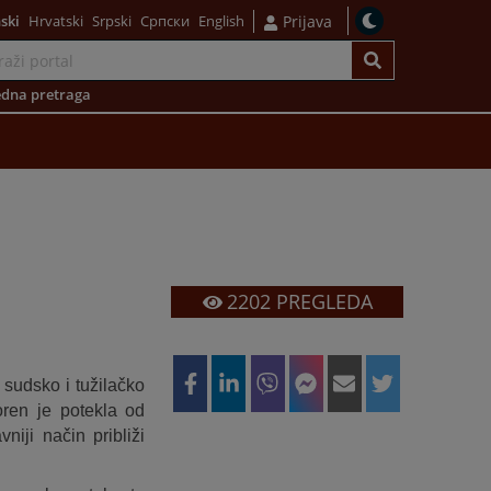
ski
Hrvatski
Srpski
Српски
English
Prijava
dna pretraga
2202
PREGLEDA
 sudsko i tužilačko
oren je potekla od
niji način približi