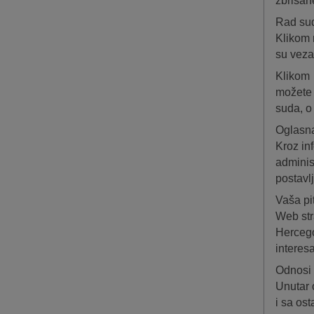
zbrisane
Rad su
Klikom 
su veza
Klikom 
možete 
suda, o
Oglasn
Kroz in
administ
postavl
Vaša pi
Web str
Hercegov
interesa
Odnosi 
Unutar 
i sa ost