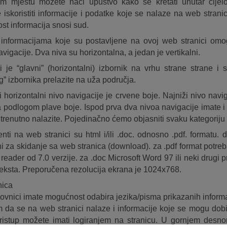
 mjestu možete naći upustvo kako se kretati unutar cijelo
e iskoristiti informacije i podatke koje se nalaze na web stra
ost informacija snosi sud.
 informacijama koje su postavljene na ovoj web stranici omo
vigacije. Dva niva su horizontalna, a jedan je vertikalni.
 je “glavni” (horizontalni) izbornik na vrhu strane strane i 
g” izbornika prelazite na uža područja.
 horizontalni nivo navigacije je crvene boje. Najniži nivo naviga
a podlogom plave boje. Ispod prva dva nivoa navigacije imate i
 trenutno nalazite. Pojedinačno ćemo objasniti svaku kategoriju 
ti na web stranici su html i/ili .doc. odnosno .pdf. formatu. d
ni za skidanje sa web stranica (download). za .pdf format potr
 reader od 7.0 verzije. za .doc Microsoft Word 97 ili neki drug
teksta. Preporučena rezolucija ekrana je 1024x768.
nica
ovnici imate mogućnost odabira jezika/pisma prikazanih informa
 da se na web stranici nalaze i informacije koje se mogu dobi
ristup možete imati logiranjem na stranicu. U gornjem desn