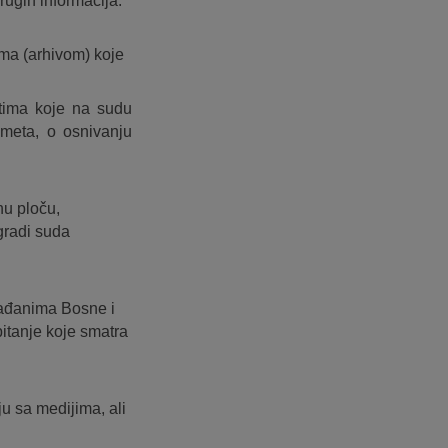
drugih informacija.
ma (arhivom) koje
ntima koje na sudu
dmeta, o osnivanju
nu ploču,
zgradi suda
rađanima Bosne i
pitanje koje smatra
u sa medijima, ali