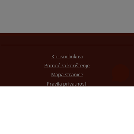
Korisni linkovi
Pomoć za korištenje
Mapa stranice
Pravila privatnosti
Redizajn web stranice je finansirala Evropska unija. Za njen sadržaj isključivo je odgovorno
Visoko sudsko i tužilačko vijeće BiH i ona ne odražava nužno stavove Evropske unije.