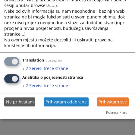
sesiji unutar browsera, ...).
Neke od ovih informacija su nam neophodne i bez njih web
stranica ne bi mogla fukcionisati u svom punom obimu, dok
neke nisu prijeko neophodne a služe za dodatne stvari (npr.
procjenu nivoa posjećenosti, budućeg usavršavanja
stranice...).
Na ovom mjestu možete dozvoliti ili uskratiti pravo na
korištenje tih informacija.
Translation
(obavezna)
↓
2
Servisi treće strane
Analitika o posjećenosti stranica
↓
2
Servisi treće strane
Ne prihvatam
Prihvatam odabrane
Prihvatam sve
Pokreće Klaro!