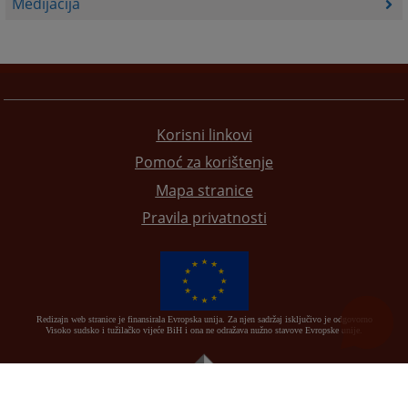
Medijacija
Korisni linkovi
Pomoć za korištenje
Mapa stranice
Pravila privatnosti
Redizajn web stranice je finansirala Evropska unija. Za njen sadržaj isključivo je odgovorno
Visoko sudsko i tužilačko vijeće BiH i ona ne odražava nužno stavove Evropske unije.