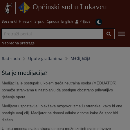
Općinski sud u Lukavcu
Bosanski
Hrvatski
Srpski
Српски
English
Prijava
Napredna pretraga
Medijacija
Rad suda
Upute građanima
Šta je medijacija?
Medijacija je postupak u kojem treća neutralna osoba (MEDIJATOR)
pomaže strankama u nastojanju da postignu obostrano prihvatljivo
rješenje spora.
Medijator uspostavlja i olakšava razgovor između stranaka, kako bi one
postigle ovaj cilj. Medijator ne donosi odluke o tome kako će spor biti
riješen.
U toku procesa svaka strana u sporu može iznijeti svoje stavove,