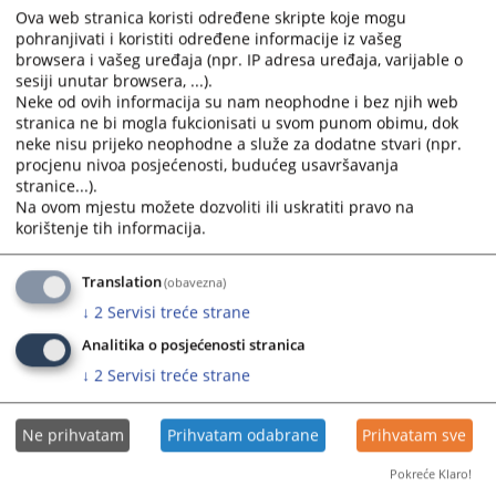
Ova web stranica koristi određene skripte koje mogu
Dobrovoljnost - Strane u sporu dobrovoljno pokreću postupak medijacije
pohranjivati i koristiti određene informacije iz vašeg
i sudjeluju u postizanju sporazuma.
browsera i vašeg uređaja (npr. IP adresa uređaja, varijable o
sesiji unutar browsera, ...).
Povjerljivost - Postupak medijacije je povjerljive prirode. Izjave stranaka
Neke od ovih informacija su nam neophodne i bez njih web
iznesene u postupku medijacije ne mogu se bez odobrenja stranaka
stranica ne bi mogla fukcionisati u svom punom obimu, dok
koristiti kao dokaz u bilo kojem drugom postupku.
neke nisu prijeko neophodne a služe za dodatne stvari (npr.
procjenu nivoa posjećenosti, budućeg usavršavanja
Jednakost stranaka - Stranke u postupku medijacije imaju jednaka
stranice...).
prava.
Na ovom mjestu možete dozvoliti ili uskratiti pravo na
korištenje tih informacija.
Neutralnost medijatora - Medijator posreduje na neutralan način, bez
predrasuda u pogledu stranaka i predmeta spora.
Translation
(obavezna)
1360
PREGLEDA
↓
2
Servisi treće strane
Analitika o posjećenosti stranica
↓
2
Servisi treće strane
Ne prihvatam
Prihvatam odabrane
Prihvatam sve
Pokreće Klaro!