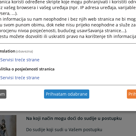
nica koristi određene skripte koje mogu pohranjivati i koristiti od
iz vašeg browsera i vašeg uređaja (npr. IP adresa uređaja, varijable 
Obrazac zahtjeva za pristup informacijama
era, ...).
h informacija su nam neophodne i bez njih web stranica ne bi mog
Zahtjev za pristup informacijama- Obrazac zahtjeva s
i u svom punom obimu, dok neke nisu prijeko neophodne a služe z
12.01.2022.
 procjenu nivoa posjećenosti, budućeg usavršavanja stranice...).
tu možete dozvoliti ili uskratiti pravo na korištenje tih informacija
Vodič za samozastupanje za mikro,mala i srednja pr
nslation
(obavezna)
Više u prilogu
Servisi treće strane
30.01.2020.
litika o posjećenosti stranica
Servisi treće strane
Zahtjev za izdavanje jedinstvenog pristupnog koda (
tam
Prihvatam odabrane
Pri
Ovdje možete preuzeti obrazac
16.03.2017.
Na koji način mogu doći do sudije u postupku
Do sudije koji sudi u Vašem postupku