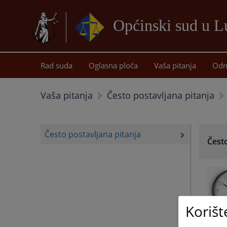
Općinski sud u 
Rad suda
Oglasna ploča
Vaša pitanja
Odn
Vaša pitanja
Često postavljana pitanja
Često postavljana pitanja
Često
Korišt