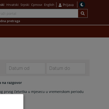
ski
Hrvatski
Srpski
Српски
English
Prijava
dna pretraga
Navigate
Navigate
forward
forward
a na razgovor
to
to
akog prvog četvrtka u mjesecu u vremenskom periodu
interact
interact
with
with
the
the
calendar
calendar