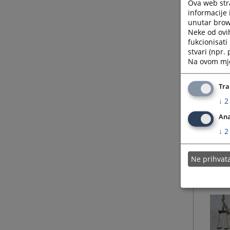
Ova web stra
informacije 
unutar brows
Neke od ovi
fukcionisat
stvari (npr.
Na ovom mjes
Tra
↓
2
Ana
↓
2
Ne prihva