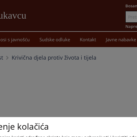
Bosan
Lukavcu
Idi
na
Napre
sadržaj
osi s javnošću
Sudske odluke
Kontakt
Javne nabavke
Krivična djela protiv života i tijela
st
enje kolačića