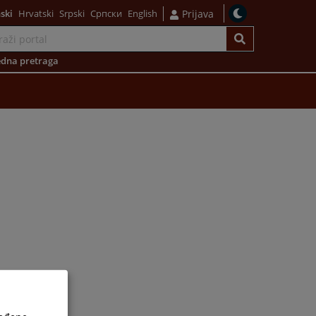
ski
Hrvatski
Srpski
Српски
English
Prijava
dna pretraga