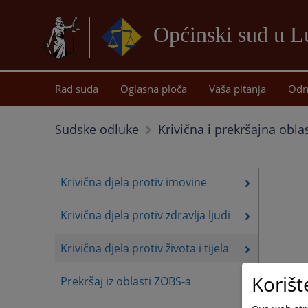
Općinski sud u 
Rad suda
Oglasna ploča
Vaša pitanja
Odn
Sudske odluke
Krivična i prekršajna obla
Krivična djela protiv imovine
Krivična djela protiv zdravlja ljudi
Krivična djela protiv života i tijela
Korišt
Prekršaj iz oblasti ZOBS-a