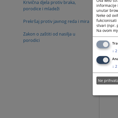
Ova web stra
Krivična djela protiv braka,
informacije 
porodice i mladeži
unutar brows
Neke od ovi
fukcionisat
Prekršaj protiv javnog reda i mira
stvari (npr.
Na ovom mjes
Zakon o zaštiti od nasilja u
porodici
Tra
↓
2
Ana
↓
2
Ne prihva