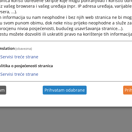
nica koristi određene skripte koje mogu pohranjivati i koristiti od
iz vašeg browsera i vašeg uređaja (npr. IP adresa uređaja, varijable 
era, ...).
h informacija su nam neophodne i bez njih web stranica ne bi mog
i u svom punom obimu, dok neke nisu prijeko neophodne a služe z
 procjenu nivoa posjećenosti, budućeg usavršavanja stranice...).
tu možete dozvoliti ili uskratiti pravo na korištenje tih informacija
nslation
(obavezna)
Servisi treće strane
Trenutno nema v
litika o posjećenosti stranica
Servisi treće strane
tam
Prihvatam odabrane
Pri