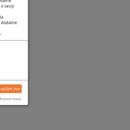
ređene
o sesiji
la
a dodatne
.
ijesti
hvatam sve
Pokreće Klaro!