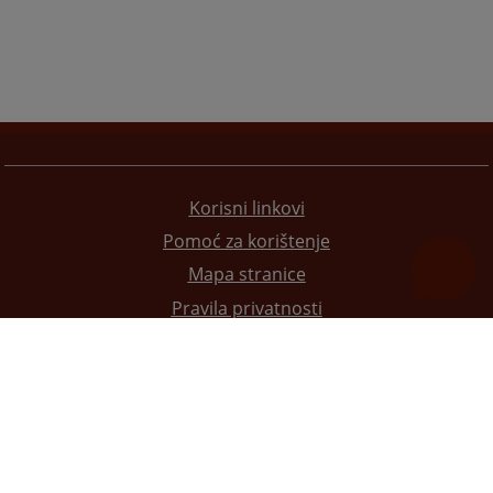
Korisni linkovi
Pomoć za korištenje
Mapa stranice
Pravila privatnosti
Redizajn web stranice je finansirala Evropska unija. Za njen sadržaj isključivo je odgovorno
Visoko sudsko i tužilačko vijeće BiH i ona ne odražava nužno stavove Evropske unije.