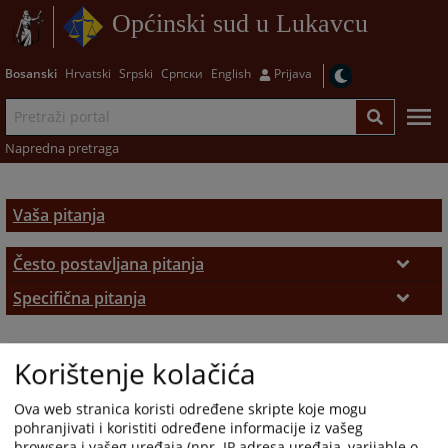
Općinski sud u Lukavcu
Bosanski
Hrvatski
Srpski
Српски
English
Prijava
Napredna pretraga
Vaša pitanja
Često postavljana pitanja
Često postavljana pitanja
Specifična pitanja
Zemljišno-knjižni izvadak
Korištenje kolačića
Ova web stranica koristi određene skripte koje mogu
pohranjivati i koristiti određene informacije iz vašeg
browsera i vašeg uređaja (npr. IP adresa uređaja, varijable o