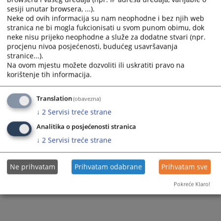
sesiji unutar browsera, ...).
Neke od ovih informacija su nam neophodne i bez njih web
stranica ne bi mogla fukcionisati u svom punom obimu, dok
neke nisu prijeko neophodne a služe za dodatne stvari (npr.
procjenu nivoa posjećenosti, budućeg usavršavanja
stranice...).
Na ovom mjestu možete dozvoliti ili uskratiti pravo na
korištenje tih informacija.
Translation
(obavezna)
↓
2
Servisi treće strane
Analitika o posjećenosti stranica
↓
2
Servisi treće strane
Ne prihvatam
Prihvatam odabrane
Prihvatam sve
Pokreće Klaro!