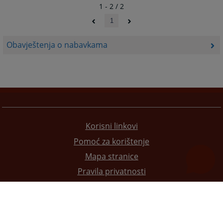
1 - 2 / 2
1
Obavještenja o nabavkama
Korisni linkovi
Pomoć za korištenje
Mapa stranice
Pravila privatnosti