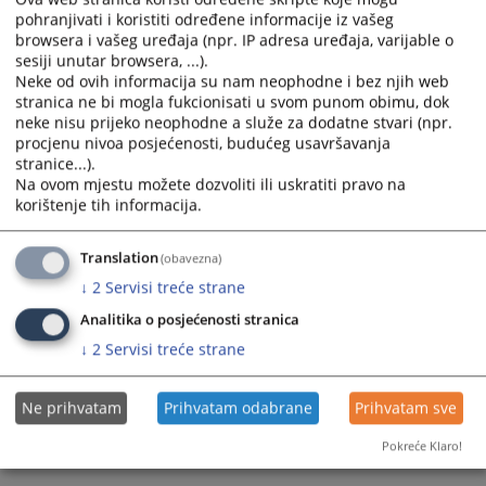
25.07.2023.
pohranjivati i koristiti određene informacije iz vašeg
calendar
calendar
browsera i vašeg uređaja (npr. IP adresa uređaja, varijable o
and
and
sesiji unutar browsera, ...).
select
select
Neke od ovih informacija su nam neophodne i bez njih web
a
a
stranica ne bi mogla fukcionisati u svom punom obimu, dok
date.
date.
neke nisu prijeko neophodne a služe za dodatne stvari (npr.
Press
Press
procjenu nivoa posjećenosti, budućeg usavršavanja
the
the
stranice...).
Na ovom mjestu možete dozvoliti ili uskratiti pravo na
question
question
korištenje tih informacija.
mark
mark
key
key
to
to
Translation
(obavezna)
get
get
↓
2
Servisi treće strane
the
the
Analitika o posjećenosti stranica
keyboard
keyboard
↓
2
Servisi treće strane
shortcuts
shortcuts
for
for
changing
changing
Ne prihvatam
Prihvatam odabrane
Prihvatam sve
dates.
dates.
Pokreće Klaro!