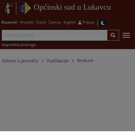
Općinski sud u Lukavcu
Bosanski
Hrvatski
Srpski
Српски
English
Prijava
Napredna pretraga
Brošure
Odnosi s javnošću
Publikacije