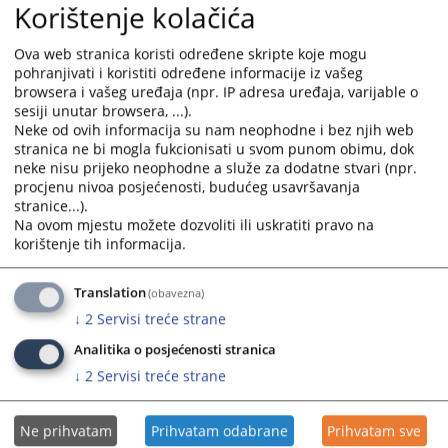
Korištenje kolačića
Ova web stranica koristi određene skripte koje mogu
pohranjivati i koristiti određene informacije iz vašeg
browsera i vašeg uređaja (npr. IP adresa uređaja, varijable o
sesiji unutar browsera, ...).
Neke od ovih informacija su nam neophodne i bez njih web
stranica ne bi mogla fukcionisati u svom punom obimu, dok
Trenutno nema vijesti
neke nisu prijeko neophodne a služe za dodatne stvari (npr.
procjenu nivoa posjećenosti, budućeg usavršavanja
stranice...).
Na ovom mjestu možete dozvoliti ili uskratiti pravo na
korištenje tih informacija.
Translation
(obavezna)
↓
2
Servisi treće strane
Analitika o posjećenosti stranica
↓
2
Servisi treće strane
Ne prihvatam
Prihvatam odabrane
Prihvatam sve