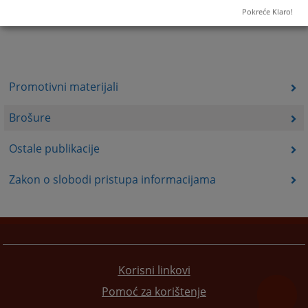
Pokreće Klaro!
Promotivni materijali
Brošure
Ostale publikacije
Zakon o slobodi pristupa informacijama
Korisni linkovi
Pomoć za korištenje