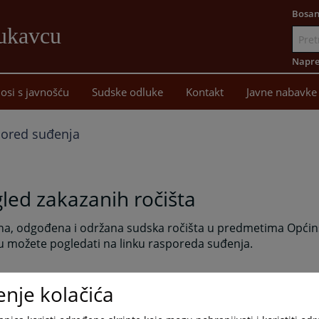
Bosan
Lukavcu
Idi
na
Napre
sadržaj
osi s javnošću
Sudske odluke
Kontakt
Javne nabavke
ored suđenja
led zakazanih ročišta
na, odgođena i održana sudska ročišta u predmetima Općin
u možete pogledati na linku rasporeda suđenja.
enje kolačića