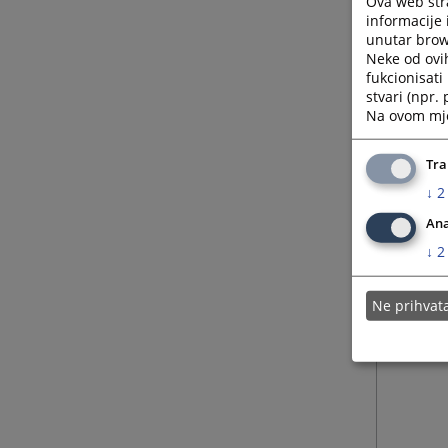
Ova web stra
informacije 
unutar brows
Neke od ovi
fukcionisat
stvari (npr.
Na ovom mjes
Tra
↓
2
Ana
↓
2
Ne prihva