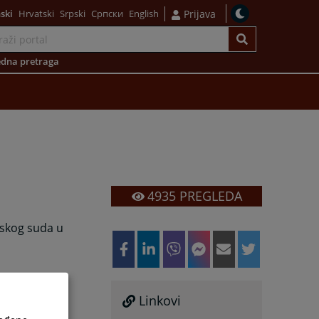
ski
Hrvatski
Srpski
Српски
English
Prijava
dna pretraga
4935
PREGLEDA
skog suda u
Linkovi