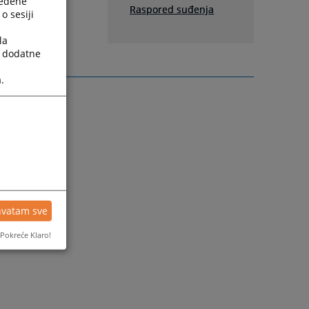
ređene
Raspored suđenja
o sesiji
la
a dodatne
.
hvatam sve
Pokreće Klaro!