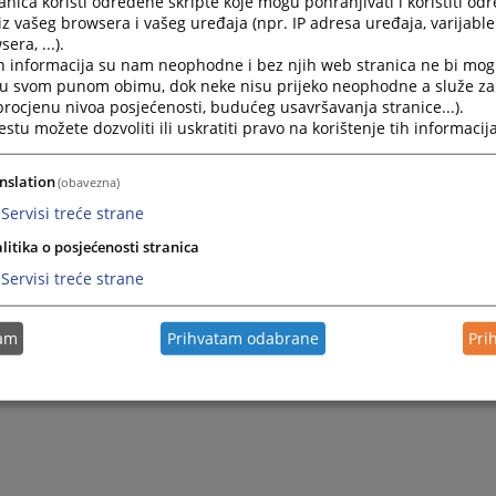
nica koristi određene skripte koje mogu pohranjivati i koristiti od
iz vašeg browsera i vašeg uređaja (npr. IP adresa uređaja, varijable 
era, ...).
h informacija su nam neophodne i bez njih web stranica ne bi mog
i u svom punom obimu, dok neke nisu prijeko neophodne a služe z
 procjenu nivoa posjećenosti, budućeg usavršavanja stranice...).
tu možete dozvoliti ili uskratiti pravo na korištenje tih informacija
nslation
(obavezna)
Servisi treće strane
litika o posjećenosti stranica
Servisi treće strane
tam
Prihvatam odabrane
Pri