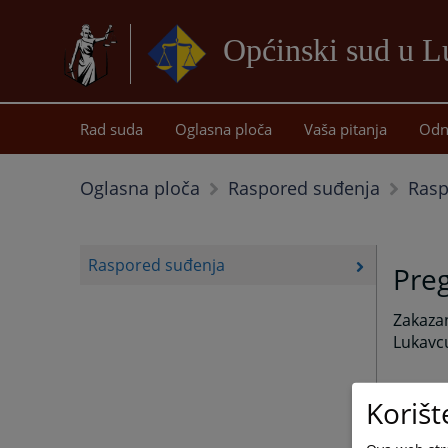
Općinski sud u 
Rad suda
Oglasna ploča
Vaša pitanja
Odn
Rasp
Oglasna ploča
Raspored suđenja
Raspored suđenja
Preg
Zakaza
Lukavc
Korišt