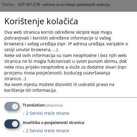
Telefon :
035 367-278 - referent za izvršenje prekršajnih sankcija
Telefon :
035 367-277 - šef pisarnice
Korištenje kolačića
Telefon : 035 367-
277 - pisarnica
Ova web stranica koristi određene skripte koje mogu
Telefon : 035 367-276 - Stručni saradnik za informisanje i obradu zahtjeva
pohranjivati i koristiti određene informacije iz vašeg
browsera i vašeg uređaja (npr. IP adresa uređaja, varijable o
za pristup informacijama
sesiji unutar browsera, ...).
Telefaks : 035 367 260
Neke od ovih informacija su nam neophodne i bez njih web
stranica ne bi mogla fukcionisati u svom punom obimu, dok
Elektronska pošta: opsud-lukavac@pravosudje.ba
neke nisu prijeko neophodne a služe za dodatne stvari (npr.
procjenu nivoa posjećenosti, budućeg usavršavanja
stranice...).
8892
PREGLEDA
Na ovom mjestu možete dozvoliti ili uskratiti pravo na
korištenje tih informacija.
Translation
(obavezna)
↓
2
Servisi treće strane
Analitika o posjećenosti stranica
↓
2
Servisi treće strane