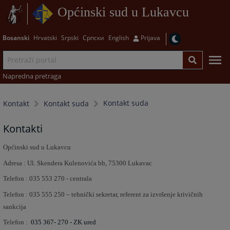
Općinski sud u Lukavcu
Bosanski
Hrvatski
Srpski
Српски
English
Prijava
Napredna pretraga
Kontakt suda
Kontakt
Kontakt suda
Kontakti
Općinski sud u Lukavcu
Adresa : Ul. Skendera Kulenovića bb, 75300 Lukavac
Telefon : 035 553 270 - centrala
Telefon : 035 555 250 – tehnički sekretar, referent za izvršenje krivičnih
sankcija
Telefon :
035 367-
270 - ZK ured