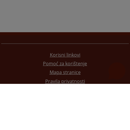
Korisni linkovi
Pomoć za korištenje
Mapa stranice
Pravila privatnosti
Redizajn web stranice je finansirala Evropska unija. Za njen sadržaj isključivo je odgovorno
Visoko sudsko i tužilačko vijeće BiH i ona ne odražava nužno stavove Evropske unije.