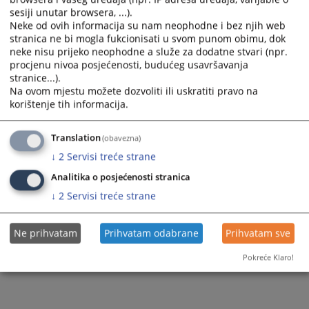
sesiji unutar browsera, ...).
Neke od ovih informacija su nam neophodne i bez njih web
stranica ne bi mogla fukcionisati u svom punom obimu, dok
neke nisu prijeko neophodne a služe za dodatne stvari (npr.
procjenu nivoa posjećenosti, budućeg usavršavanja
stranice...).
Na ovom mjestu možete dozvoliti ili uskratiti pravo na
korištenje tih informacija.
Translation
(obavezna)
↓
2
Servisi treće strane
Analitika o posjećenosti stranica
↓
2
Servisi treće strane
Ne prihvatam
Prihvatam odabrane
Prihvatam sve
Pokreće Klaro!