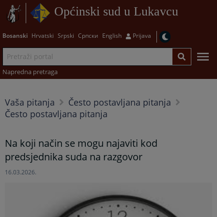
Općinski sud u Lukavcu
Bosanski
Hrvatski
Srpski
Српски
English
Prijava
Napredna pretraga
Vaša pitanja
Često postavljana pitanja
Često postavljana pitanja
Na koji način se mogu najaviti kod
predsjednika suda na razgovor
16.03.2026.