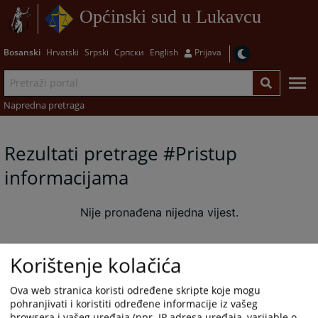
Općinski sud u Lukavcu
Bosanski
Hrvatski
Srpski
Српски
English
Prijava
Napredna pretraga
Rezultati pretrage #Pristup
informacijama
Nije pronađena nijedna vijest.
Korištenje kolačića
Ova web stranica koristi određene skripte koje mogu
pohranjivati i koristiti određene informacije iz vašeg
browsera i vašeg uređaja (npr. IP adresa uređaja, varijable o