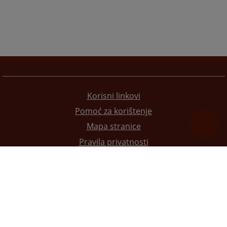
Korisni linkovi
Pomoć za korištenje
Mapa stranice
Pravila privatnosti
Redizajn web stranice je finansirala Evropska unija. Za njen sadržaj isključivo je odgovorno
Visoko sudsko i tužilačko vijeće BiH i ona ne odražava nužno stavove Evropske unije.