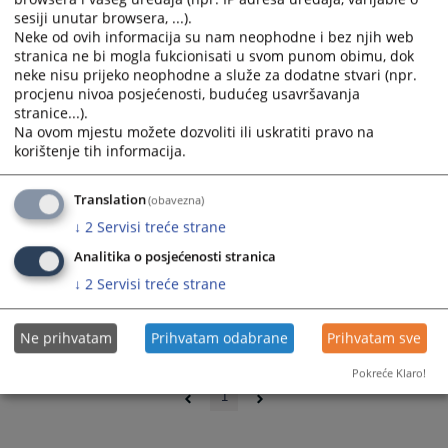
sesiji unutar browsera, ...).
Neke od ovih informacija su nam neophodne i bez njih web
stranica ne bi mogla fukcionisati u svom punom obimu, dok
neke nisu prijeko neophodne a služe za dodatne stvari (npr.
procjenu nivoa posjećenosti, budućeg usavršavanja
stranice...).
Na ovom mjestu možete dozvoliti ili uskratiti pravo na
korištenje tih informacija.
Translation
(obavezna)
↓
2
Servisi treće strane
Analitika o posjećenosti stranica
↓
2
Servisi treće strane
Ne prihvatam
Prihvatam odabrane
Prihvatam sve
0 - 0 / 0
Pokreće Klaro!
1