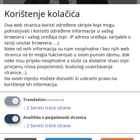
Korištenje kolačića
Ova web stranica koristi određene skripte koje mogu
pohranjivati i koristiti određene informacije iz vašeg
browsera i vašeg uređaja (npr. IP adresa uređaja, varijable o
sesiji unutar browsera, ...).
Neke od ovih informacija su nam neophodne i bez njih web
stranica ne bi mogla fukcionisati u svom punom obimu, dok
neke nisu prijeko neophodne a služe za dodatne stvari (npr.
procjenu nivoa posjećenosti, budućeg usavršavanja
stranice...).
Na ovom mjestu možete dozvoliti ili uskratiti pravo na
korištenje tih informacija.
Translation
(obavezna)
↓
2
Servisi treće strane
Dobrodošli na zvaničnu web stranicu Općinskog suda u Lukavcu.
Analitika o posjećenosti stranica
Cilj ove stranice je da vam omogući pravovremene, tačne i
↓
2
Servisi treće strane
transparentne informacije o radu suda, njegovim nadležnostima,
organizaciji i uslugama koje pružamo građanima i pravnim