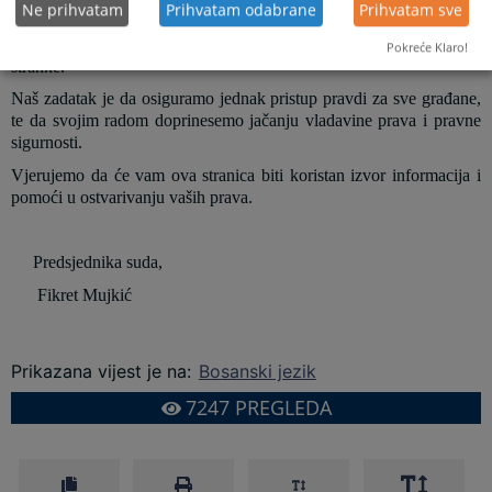
subjektima. Svjesni važnosti povjerenja javnosti u pravosudne
Ne prihvatam
Prihvatam odabrane
Prihvatam sve
institucije, posvećeni smo zakonitom, nepristrasnom i efikasnom
postupanju u svim predmetima, uz poštivanje dostojanstva svake
Pokreće Klaro!
stranke.
Naš zadatak je da osiguramo jednak pristup pravdi za sve građane,
te da svojim radom doprinesemo jačanju vladavine prava i pravne
sigurnosti.
Vjerujemo da će vam ova stranica biti koristan izvor informacija i
pomoći u ostvarivanju vaših prava.
Predsjednika suda,
Fikret Mujkić
Prikazana vijest je na
:
Bosanski jezik
7247
PREGLEDA