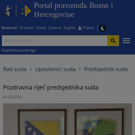
Portal pravosuđa Bosne i
Hercegovine
Bosanski
Hrvatski
Srpski
Српски
English
Prijava
Napredna pretraga
Rad suda
Uposlenici suda
Predsjednik suda
Pozdravna riječ predsjednika suda
09.03.2026.